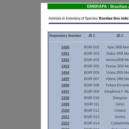
EMBRAPA - Brazilian 
Animals in Inventory of Species '
Bovidae Bos indicu
Repository Number
ID 1
ID 2
3490
BGIR 002
Ajax 3RB Mon
3491
BGIR 003
Safira 3RB Mo
3492
BGIR 004
Verona3RB Mo
3493
BGIR 005
Perola 3RB Mo
3494
BGIR 006
Usipa 3RB Mo
3495
BGIR 007
Vitória 3RB M
3496
BGIR 008
Fofura Encant
3497
BGIR 009
Elegância F. M
3498
BGIR 010
Dengoso
3499
BGIR 011
Girào
3500
BGIR 012
Chitara
3501
BGIR 013
Joinha
3502
BGIR 014
Castanhola