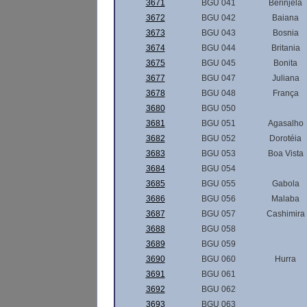
3671
BGU 041
Berinjela
3672
BGU 042
Baiana
3673
BGU 043
Bosnia
3674
BGU 044
Britania
3675
BGU 045
Bonita
3677
BGU 047
Juliana
3678
BGU 048
França
3680
BGU 050
3681
BGU 051
Agasalho
3682
BGU 052
Dorotéia
3683
BGU 053
Boa Vista
3684
BGU 054
3685
BGU 055
Gabola
3686
BGU 056
Malaba
3687
BGU 057
Cashimira
3688
BGU 058
3689
BGU 059
3690
BGU 060
Hurra
3691
BGU 061
3692
BGU 062
3693
BGU 063