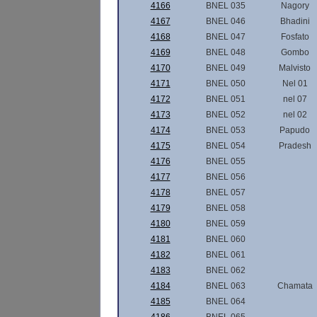
4166
BNEL 035
Nagory
4167
BNEL 046
Bhadini
4168
BNEL 047
Fosfato
4169
BNEL 048
Gombo
4170
BNEL 049
Malvisto
4171
BNEL 050
Nel 01
4172
BNEL 051
nel 07
4173
BNEL 052
nel 02
4174
BNEL 053
Papudo
4175
BNEL 054
Pradesh
4176
BNEL 055
4177
BNEL 056
4178
BNEL 057
4179
BNEL 058
4180
BNEL 059
4181
BNEL 060
4182
BNEL 061
4183
BNEL 062
4184
BNEL 063
Chamata
4185
BNEL 064