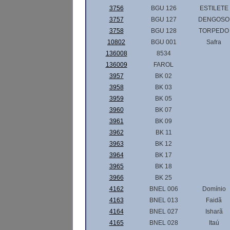
3756
BGU 126
ESTILETE
3757
BGU 127
DENGOSO
3758
BGU 128
TORPEDO
10802
BGU 001
Safra
136008
8534
136009
FAROL
3957
BK 02
3958
BK 03
3959
BK 05
3960
BK 07
3961
BK 09
3962
BK 11
3963
BK 12
3964
BK 17
3965
BK 18
3966
BK 25
4162
BNEL 006
Domínio
4163
BNEL 013
Faidã
4164
BNEL 027
Isharã
4165
BNEL 028
Itaú