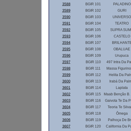
3588
BGIR 101
PALADINO
3589
BGIR 102
GURI
3590
BGIR 103
UNIVERSO
3591
BGIR 104
TEATRO
3592
BGIR 105
SUPRA SU
3593
BGIR 106
CASTELO
3594
BGIR 107
BRILHANT
3595
BGIR 108
OBALUAE
3596
BGIR 109
Urupuca
3597
BGIR 110
497 Intra Da P
3598
BGIR 111
Massa Figurino
3599
BGIR 112
Helita Da Pa
3600
BGIR 113
Irabá Da Pal
3601
BGIR 114
Laplata
3602
BGIR 115
Maab Benção B. 
3603
BGIR 116
Gaivota Te Da 
3604
BGIR 117
Teoria Te Silv
3605
BGIR 118
Ômega
3606
BGIR 119
Palhoça De Br
3607
BGIR 120
California Da 