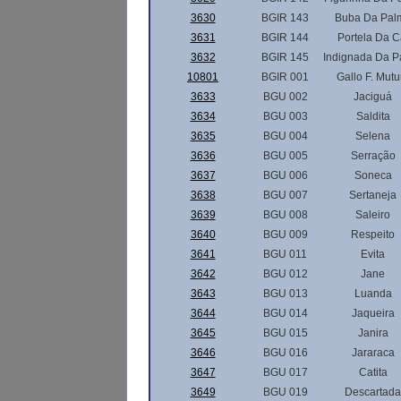
3630
BGIR 143
Buba Da Pal
3631
BGIR 144
Portela Da C
3632
BGIR 145
Indignada Da P
10801
BGIR 001
Gallo F. Mut
3633
BGU 002
Jaciguá
3634
BGU 003
Saldita
3635
BGU 004
Selena
3636
BGU 005
Serração
3637
BGU 006
Soneca
3638
BGU 007
Sertaneja
3639
BGU 008
Saleiro
3640
BGU 009
Respeito
3641
BGU 011
Evita
3642
BGU 012
Jane
3643
BGU 013
Luanda
3644
BGU 014
Jaqueira
3645
BGU 015
Janira
3646
BGU 016
Jararaca
3647
BGU 017
Catita
3649
BGU 019
Descartada