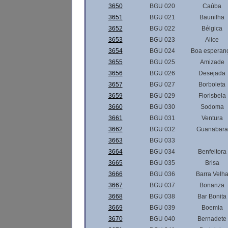
3650
BGU 020
Caúba
3651
BGU 021
Baunilha
3652
BGU 022
Bélgica
3653
BGU 023
Alice
3654
BGU 024
Boa esperan
3655
BGU 025
Amizade
3656
BGU 026
Desejada
3657
BGU 027
Borboleta
3659
BGU 029
Florisbela
3660
BGU 030
Sodoma
3661
BGU 031
Ventura
3662
BGU 032
Guanabara
3663
BGU 033
3664
BGU 034
Benfeitora
3665
BGU 035
Brisa
3666
BGU 036
Barra Velh
3667
BGU 037
Bonanza
3668
BGU 038
Bar Bonita
3669
BGU 039
Boemia
3670
BGU 040
Bernadete