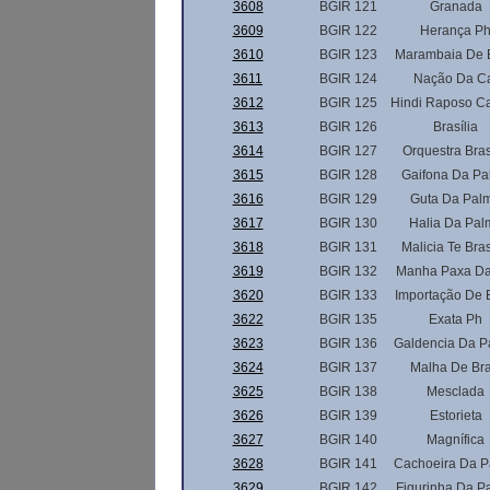
3608
BGIR 121
Granada
3609
BGIR 122
Herança P
3610
BGIR 123
Marambaia De B
3611
BGIR 124
Nação Da C
3612
BGIR 125
Hindi Raposo Ca
3613
BGIR 126
Brasília
3614
BGIR 127
Orquestra Bras
3615
BGIR 128
Gaifona Da Pa
3616
BGIR 129
Guta Da Pal
3617
BGIR 130
Halia Da Pal
3618
BGIR 131
Malicia Te Bras
3619
BGIR 132
Manha Paxa Da
3620
BGIR 133
Importação De 
3622
BGIR 135
Exata Ph
3623
BGIR 136
Galdencia Da P
3624
BGIR 137
Malha De Bra
3625
BGIR 138
Mesclada
3626
BGIR 139
Estorieta
3627
BGIR 140
Magnífica
3628
BGIR 141
Cachoeira Da 
3629
BGIR 142
Figurinha Da P