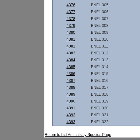
4376
BNEL 305
4377
BNEL 306
4378
BNEL 307
4379
BNEL 308
4380
BNEL 309
4381
BNEL 310
4382
BNEL 311
4383
BNEL 312
4384
BNEL 313
4385
BNEL 314
4386
BNEL 315
4387
BNEL 316
4388
BNEL 317
4389
BNEL 318
4390
BNEL 319
4391
BNEL 320
4392
BNEL 321
4393
BNEL 322
Return to List Animals by Species Page