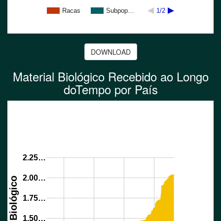
Racas
Subpop…
1/2
DOWNLOAD
Material Biológico Recebido ao Longo
doTempo por País
2.25…
2.00…
1.75…
1.50…